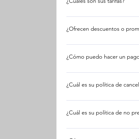
¿Cuáles son sus tarifas?
Puede encontrar información sob
¿Ofrecen descuentos o prom
Ofrezco un descuento de 10 dóla
acceder a cualquier promoción/
¿Cómo puedo hacer un pag
Cobro todos mis pagos electróni
Los detalles se proporcionan en
¿Cuál es su política de cance
Si necesita cancelar o reprogram
programada. Las sesiones cancel
¿Cuál es su política de no pr
tuviera lugar. Se pueden hacer 
Es importante que se comunique c
estudiante no llega dentro de lo