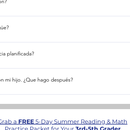
ón?
tardía y esta sesión no se puede reprogramar. El tiempo perdid
eleratutoringny@gmail.com. Se requiere un aviso de al menos 2
güe?
 y español.
ia planificada?
antelación si se irá de vacaciones o si necesita faltar a una s
o le dará suficiente tiempo para reprogramar en consecuencia.
con mi hijo. ¿Que hago después?
eguntas.
Grab a
FREE
5-Day Summer Reading & Math
Practice Packet for Your
3rd-5th Grader