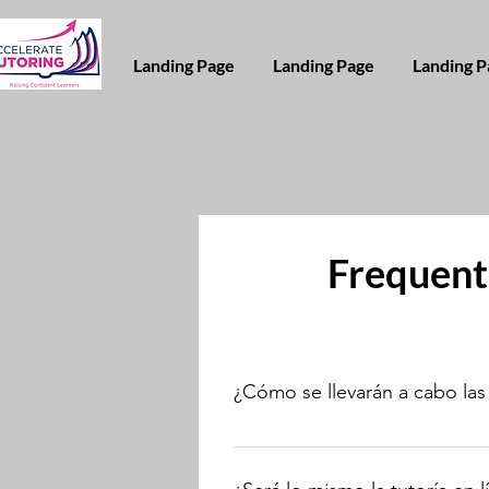
Landing Page
Landing Page
Landing P
Frequent
¿Cómo se llevarán a cabo las
Necesitará una computadora o co
videoconferencia Zoom y el softwa