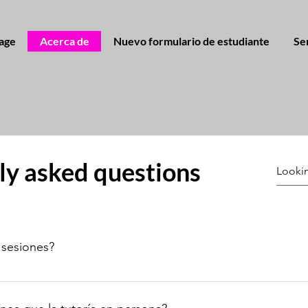
age
Acerca de
Nuevo formulario de estudiante
Se
ly asked questions
 sesiones?
mputadora portátil con cámara y acceso a Internet de alta vel
re de pizarra en línea BitPaper. Recibirá los detalles de esta 