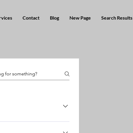
rvices
Contact
Blog
New Page
Search Results
ocidad. Usaremos el software de
configuración junto con su