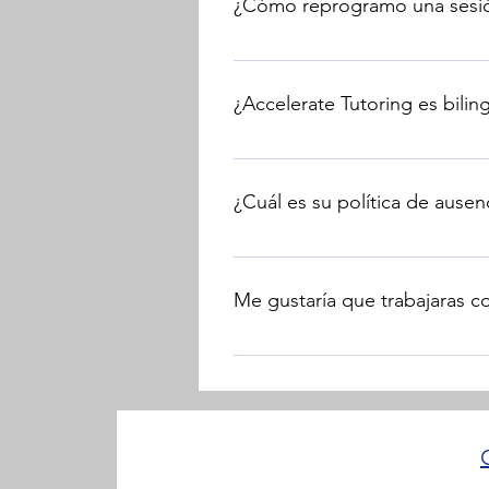
¿Cómo reprogramo una sesi
trata igual que una cancelación 
se recuperará.
Envíe un correo electrónico a ac
¿Accelerate Tutoring es bilin
Sí, ofrecemos sesiones en inglés
¿Cuál es su política de ausenc
Avise con al menos una semana de 
calendarios deportivos, etc. Est
Me gustaría que trabajaras 
Haga clic aquí y responda las pr